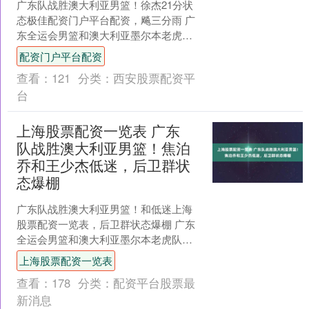
广东队战胜澳大利亚男篮！徐杰21分状
态极佳配资门户平台配资，飚三分雨 广
东全运会男篮和澳大利亚墨尔本老虎队
的热身赛拉开战幕，这场比赛，广东全
配资门户平台配资
运会男篮除了赵睿和崔....
查看：
121
分类：
西安股票配资平
台
上海股票配资一览表 广东
队战胜澳大利亚男篮！焦泊
乔和王少杰低迷，后卫群状
态爆棚
广东队战胜澳大利亚男篮！和低迷上海
股票配资一览表，后卫群状态爆棚 广东
全运会男篮和澳大利亚墨尔本老虎队第
一场比赛落下帷幕，之前就有消息说澳
上海股票配资一览表
大利亚墨尔本老虎队是一....
查看：
178
分类：
配资平台股票最
新消息