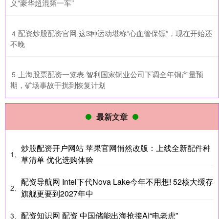
义“豪华超混第一车”
​配资炒股配资官网 这3种运动堪称“心血管保镖”，现在开始还
4
不晚
​上海股票配资一览表 智利国家铜业公司下调全年铜产量预
5
期，矿场事故干扰到恢复计划
最新文章
炒股配资开户网站 苹果官网悄然改版：上线全新配件种
1、
草清单 优化选购体验
配资导航网 Intel下代Nova Lake今年不用想! 52核大缓存
2、
旗舰更要到2027年中
配资知识网 配资 中国储能出海抢接AI“电老虎”
3、