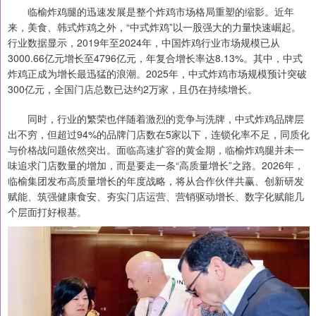
临榆炸鸡腿的迅速发展是整个炸鸡市场格局重塑的缩影。近年
来，美食、韩式炸鸡之外，“中式炸鸡”以一股强大的力量快速崛起。
行业数据显示，2019年至2024年，中国炸鸡行业市场规模已从
3000.66亿元增长至4796亿元，年复合增长率达8.13%。其中，中式
炸鸡正成为增长最迅猛的浪潮。2025年，中式炸鸡市场规模预计突破
300亿元，全国门店总数已达约2万家，且仍在持续增长。
同时，行业的繁荣也伴随着激烈的竞争与洗牌，中式炸鸡品牌层
出不穷，但超过94%的品牌门店数在5家以下，连锁化率不足，同质化
与价格战问题依然突出。面临高速扩容的黄金期，临榆炸鸡腿并未一
味追求门店数量的增加，而是要走一条“高质量增长”之路。2026年，
临榆集团发布高质量增长的年度战略，将从合作伙伴共赢、创新研发
赋能、筑强健康食安、夯实门店运营、营销驱动增长、数字化赋能几
个层面打好根基。