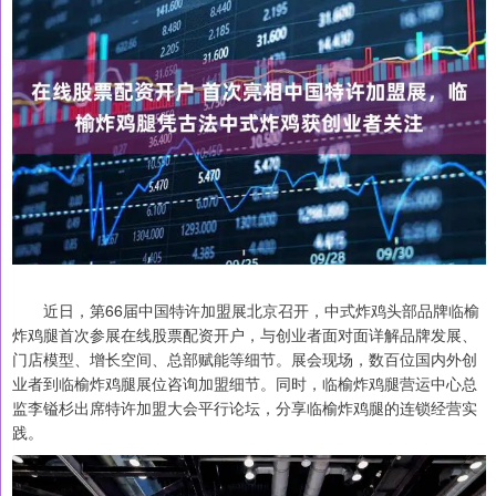
近日，第66届中国特许加盟展北京召开，中式炸鸡头部品牌临榆
炸鸡腿首次参展在线股票配资开户，与创业者面对面详解品牌发展、
门店模型、增长空间、总部赋能等细节。展会现场，数百位国内外创
业者到临榆炸鸡腿展位咨询加盟细节。同时，临榆炸鸡腿营运中心总
监李镒杉出席特许加盟大会平行论坛，分享临榆炸鸡腿的连锁经营实
践。