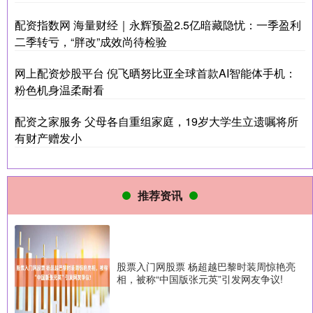
配资指数网 海量财经｜永辉预盈2.5亿暗藏隐忧：一季盈利
二季转亏，“胖改”成效尚待检验
网上配资炒股平台 倪飞晒努比亚全球首款AI智能体手机：
粉色机身温柔耐看
配资之家服务 父母各自重组家庭，19岁大学生立遗嘱将所
有财产赠发小
推荐资讯
股票入门网股票 杨超越巴黎时装周惊艳亮
相，被称“中国版张元英”引发网友争议!