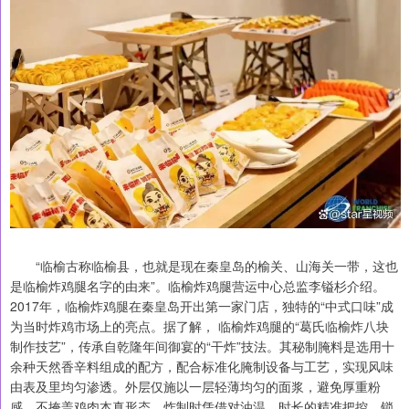
“临榆古称临榆县，也就是现在秦皇岛的榆关、山海关一带，这也
是临榆炸鸡腿名字的由来”。临榆炸鸡腿营运中心总监李镒杉介绍。
2017年，临榆炸鸡腿在秦皇岛开出第一家门店，独特的“中式口味”成
为当时炸鸡市场上的亮点。据了解， 临榆炸鸡腿的“葛氏临榆炸八块
制作技艺”，传承自乾隆年间御宴的“干炸”技法。其秘制腌料是选用十
余种天然香辛料组成的配方，配合标准化腌制设备与工艺，实现风味
由表及里均匀渗透。外层仅施以一层轻薄均匀的面浆，避免厚重粉
感，不掩盖鸡肉本真形态。炸制时凭借对油温、时长的精准把控，锁