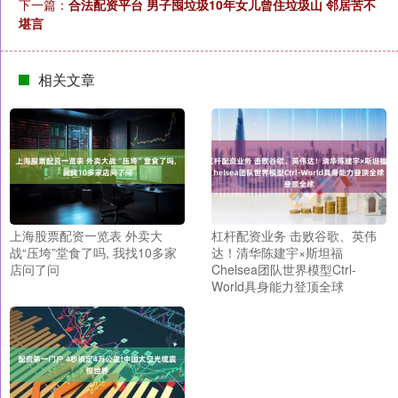
下一篇：
合法配资平台 男子囤垃圾10年女儿曾住垃圾山 邻居苦不
堪言
相关文章
上海股票配资一览表 外卖大
杠杆配资业务 击败谷歌、英伟
战“压垮”堂食了吗, 我找10多家
达！清华陈建宇×斯坦福
店问了问
Chelsea团队世界模型Ctrl-
World具身能力登顶全球