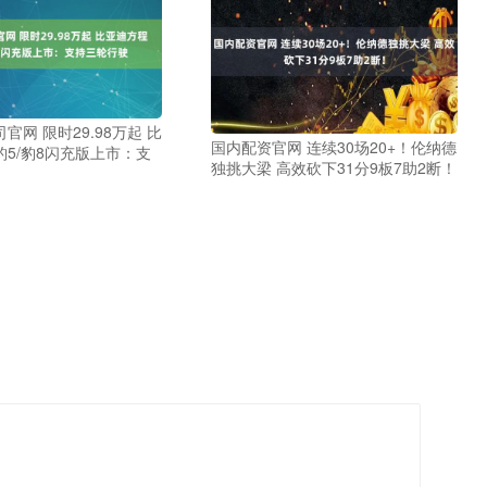
官网 限时29.98万起 比
国内配资官网 连续30场20+！伦纳德
5/豹8闪充版上市：支
独挑大梁 高效砍下31分9板7助2断！