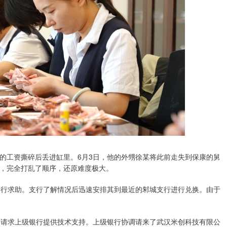
的工资撕碎后丢进缸里。6月3日，他的外甥徐某将此前走失到保康的舅
，完全打乱了顺序，还原难度极大。
支行求助。支行了解情况后迅速安排其到最近的邾城支行进行兑换。由于
并请求上级银行提供技术支持。上级银行协调请来了武汉米创科技有限公