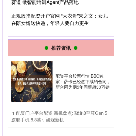
赛道 做智能培训Agent产品落地
正规股指配资开户官网 “大衣哥”朱之文：女儿
在陪女婿送快递，年轻人要自力更生
推荐资讯
配资平台股票行情 BBC独
家：萨卡已经签下续约合同，
新合同为期5年周薪超30万镑
​配资门户平台配资 新机盘点: 骁龙8至尊Gen 5
1
旗舰手机;8.8英寸旗舰新机