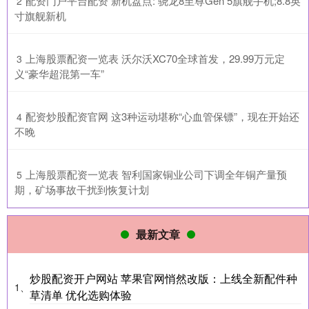
​配资门户平台配资 新机盘点: 骁龙8至尊Gen 5旗舰手机;8.8英
2
寸旗舰新机
​上海股票配资一览表 沃尔沃XC70全球首发，29.99万元定
3
义“豪华超混第一车”
​配资炒股配资官网 这3种运动堪称“心血管保镖”，现在开始还
4
不晚
​上海股票配资一览表 智利国家铜业公司下调全年铜产量预
5
期，矿场事故干扰到恢复计划
最新文章
炒股配资开户网站 苹果官网悄然改版：上线全新配件种
1、
草清单 优化选购体验