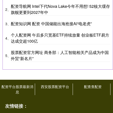
配资导航网 Intel下代Nova Lake今年不用想! 52核大缓存
2、
旗舰更要到2027年中
配资知识网 配资 中国储能出海抢接AI“电老虎”
3、
个人配资网 午后多只宽基ETF持续放量 创业板ETF易方
4、
达成交超100亿
股票配资官方网址 商务部：人工智能相关产品成为中国
5、
外贸“新名片”
配资平台股票最新消
西安股票配资平台
配查查配资
息
友情链接：