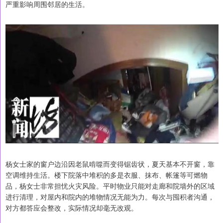
严重影响周围邻居的生活。
杨女士家的窗户边沿因老鼠啃噬而变得锯齿状，夏天基本不开窗，靠
空调维持生活。楼下院落中堆积的多是衣服、抹布、帐篷等可燃物
品，杨女士非常担忧火灾风险。平时物业只能对走廊和院墙外的区域
进行清理，对屋内和院内的堆物情况无能为力。每次与囤积者沟通，
对方都答应会整改，实际情况却毫无改观。