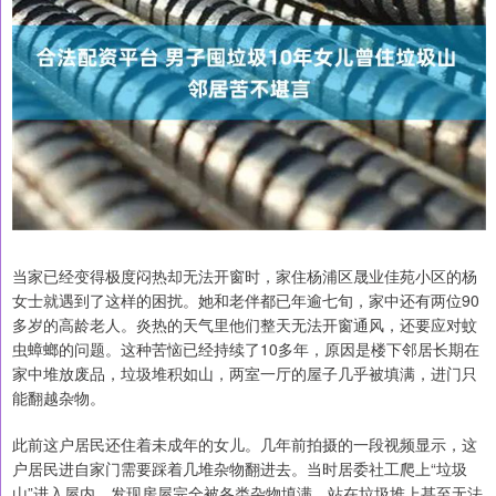
当家已经变得极度闷热却无法开窗时，家住杨浦区晟业佳苑小区的杨
女士就遇到了这样的困扰。她和老伴都已年逾七旬，家中还有两位90
多岁的高龄老人。炎热的天气里他们整天无法开窗通风，还要应对蚊
虫蟑螂的问题。这种苦恼已经持续了10多年，原因是楼下邻居长期在
家中堆放废品，垃圾堆积如山，两室一厅的屋子几乎被填满，进门只
能翻越杂物。
此前这户居民还住着未成年的女儿。几年前拍摄的一段视频显示，这
户居民进自家门需要踩着几堆杂物翻进去。当时居委社工爬上“垃圾
山”进入屋内，发现房屋完全被各类杂物填满，站在垃圾堆上甚至无法