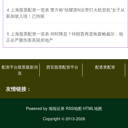
​上海股票配资一览表 警方称“炫耀第N次带打火机登机”女子从
4
新加坡入境！已拘留
​上海股票配资一览表 何时降息？特朗普再度炮轰鲍威尔：他
5
正在严重伤害美国房地产
配资平台股票最新消
西安股票配资平台
配查查配资
息
友情链接：
Powered by
海陆证券
RSS地图
HTML地图
Copyright
© 2013-2026