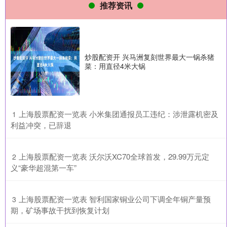
推荐资讯
炒股配资开 兴马洲复刻世界最大一锅杀猪
菜：用直径4米大锅
​上海股票配资一览表 小米集团通报员工违纪：涉泄露机密及
1
利益冲突，已辞退
​上海股票配资一览表 沃尔沃XC70全球首发，29.99万元定
2
义“豪华超混第一车”
​上海股票配资一览表 智利国家铜业公司下调全年铜产量预
3
期，矿场事故干扰到恢复计划