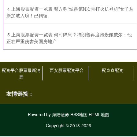
​上海股票配资一览表 警方称“炫耀第N次带打火机登机”女子从
4
新加坡入境！已拘留
​上海股票配资一览表 何时降息？特朗普再度炮轰鲍威尔：他
5
正在严重伤害美国房地产
配资平台股票最新消
西安股票配资平台
配查查配资
息
友情链接：
Powered by
海陆证券
RSS地图
HTML地图
Copyright
© 2013-2026