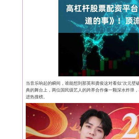
当音乐响起的瞬间，谁能想到那英和龚俊这对看似“次元壁破
典的舞台上，两位国民级艺人的跨界合作像一颗深水炸弹，不
进热搜榜。