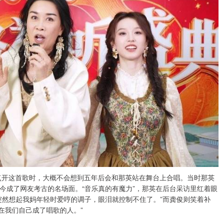
手点开这首歌时，大概不会想到五年后会和那英站在舞台上合唱。当时那英
今成了网友考古的名场面。“音乐真的有魔力”，那英在后台采访里红着眼
突然想起我妈年轻时爱哼的调子，眼泪就控制不住了。”而龚俊则笑着补
在我们自己成了唱歌的人。”