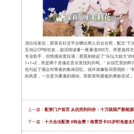
演出结束后，那英在社交平台晒出两人后台合照，配文“下次合
互动让CP粉狂欢，超话阅读量一夜暴涨300万。而更值得
专业歌手，但情感浓度拉满；那英则收起了“乐坛大姐大”
1+1=2，而是两个灵魂在音乐里找到共鸣。” 从综艺里
也勾起了观众对青春的集体回忆。或许就像歌词里唱的：“
的风景，一次是为重逢的感动。而那英和龚俊的勇敢尝试，
上一篇：
配资门户首页 从抗拒到问价：十万级国产新能源
下一篇：
十大合法配资 0转会费！格雷茨卡23岁时免签