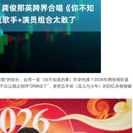
裂”的组合，会用一首《你不知道的事》炸穿热搜？2026年网络视听盛
仅让观众惊呼“DNA动了”，更把五年前《花儿与少年》的回忆杀狠狠砸