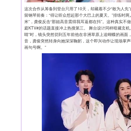
这次合作从筹备到登台只用了10天，却藏着不少“敢为人先
留钢琴前奏：“得让听众想起那个大巴上的夏天。”排练时
米”，龚俊反击“那姐高音震得我耳返都在抖”。这种真实不
庭KTV#的话题直接冲上热搜第三。 舞台设计同样暗藏玄
睛”时，镜头突然切到五年前他在非洲草原上追蝴蝶的画面
音，龚俊突然转身向她深深鞠躬，这个即兴动作让现场掌声
画句号啊。”