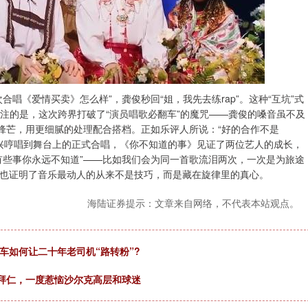
唱《爱情买卖》怎么样”，龚俊秒回“姐，我先去练rap”。这种“互坑”式
关注的是，这次跨界打破了“演员唱歌必翻车”的魔咒——龚俊的嗓音虽不及
的锋芒，用更细腻的处理配合搭档。正如乐评人所说：“好的合作不是
的即兴哼唱到舞台上的正式合唱，《你不知道的事》见证了两位艺人的成长，
有些事你永远不知道”——比如我们会为同一首歌流泪两次，一次是为旅途
也证明了音乐最动人的从来不是技巧，而是藏在旋律里的真心。
海陆证券提示：文章来自网络，不代表本站观点。
车如何让二十年老司机“路转粉”?
去拜仁，一度惹恼沙尔克高层和球迷