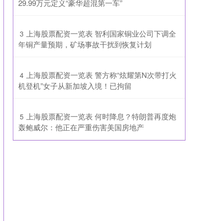
29.99万元定义“豪华超混第一车”
​上海股票配资一览表 智利国家铜业公司下调全
3
年铜产量预期，矿场事故干扰到恢复计划
​上海股票配资一览表 警方称“炫耀第N次带打火
4
机登机”女子从新加坡入境！已拘留
​上海股票配资一览表 何时降息？特朗普再度炮
5
轰鲍威尔：他正在严重伤害美国房地产