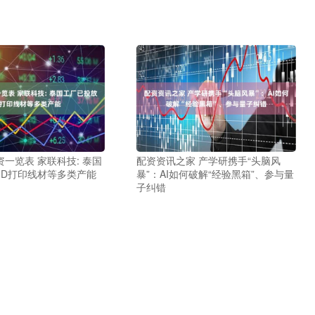
一览表 家联科技: 泰国
配资资讯之家 产学研携手“头脑风
3D打印线材等多类产能
暴”：AI如何破解“经验黑箱”、参与量
子纠错