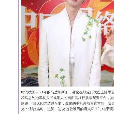
时间拨回2021年的马达加斯加，龚俊在颠簸的大巴上随
和马思纯抱着枕头哭成泪人的画面高杠杆股票配资平台，如
眶说，“那天阳光透过车窗，龚俊的手机外放着这首歌，我
充：“那姐当时一边哭一边说‘这歌谁写的啊太坏了’，结果现