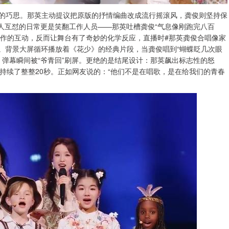
”的巧思。那英主动提议把原版的抒情编曲改成流行摇滚风，龚俊则坚持保
两人互怼的日常更是笑翻工作人员——那英吐槽龚俊“气息像刚跑完八百
做作的互动，反而让舞台有了奇妙的化学反应，直播时#那英龚俊合唱像家
机。背景大屏循环播放着《花少》的经典片段，当龚俊唱到“蝴蝶眨几次眼
，弹幕瞬间被“爷青回”刷屏。更绝的是结尾设计：那英飙出标志性的怒
持续了整整20秒。正如网友说的：“他们不是在唱歌，是在给我们的青春