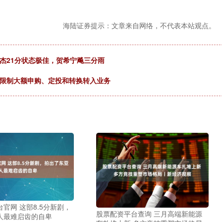
海陆证券提示：文章来自网络，不代表本站观点。
杰21分状态极佳，贺希宁飚三分雨
金限制大额申购、定投和转换转入业务
官网 这部8.5分新剧，
股票配资平台查询 三月高端新能源
人最难启齿的自卑