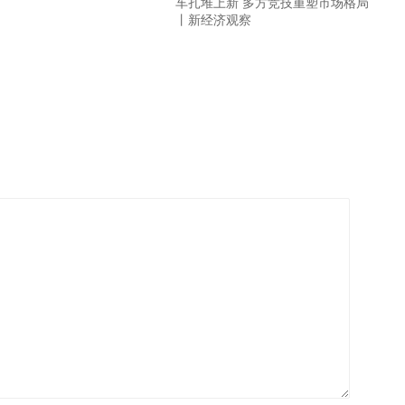
车扎堆上新 多方竞技重塑市场格局
丨新经济观察