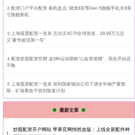
​配资门户平台配资 新机盘点: 骁龙8至尊Gen 5旗舰手机;8.8英
2
寸旗舰新机
​上海股票配资一览表 沃尔沃XC70全球首发，29.99万元定
3
义“豪华超混第一车”
​配资炒股配资官网 这3种运动堪称“心血管保镖”，现在开始还
4
不晚
​上海股票配资一览表 智利国家铜业公司下调全年铜产量预
5
期，矿场事故干扰到恢复计划
最新文章
炒股配资开户网站 苹果官网悄然改版：上线全新配件种
1、