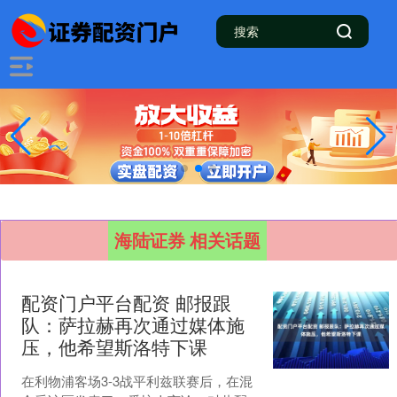
海陆证券 相关话题
配资门户平台配资 邮报跟
队：萨拉赫再次通过媒体施
压，他希望斯洛特下课
在利物浦客场3-3战平利兹联赛后，在混