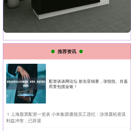
推荐资讯
配资谈谈网论坛 射击亚锦赛，张悦悦、肖嘉
芮萱包揽金银！
​上海股票配资一览表 小米集团通报员工违纪：涉泄露机密及
1
利益冲突，已辞退