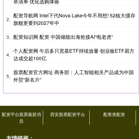
草清单 优化选购体验
配资导航网 Intel下代Nova Lake今年不用想! 52核大缓存
2、
旗舰更要到2027年中
配资知识网 配资 中国储能出海抢接AI“电老虎”
3、
个人配资网 午后多只宽基ETF持续放量 创业板ETF易方
4、
达成交超100亿
股票配资官方网址 商务部：人工智能相关产品成为中国
5、
外贸“新名片”
配资平台股票最新消
西安股票配资平台
配查查配资
息
友情链接：