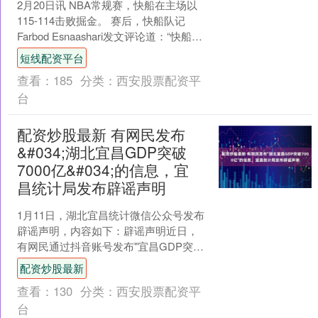
2月20日讯 NBA常规赛，快船在主场以
115-114击败掘金。 赛后，快船队记
Farbod Esnaashari发文评论道：“快船今
晚击败掘金，取得本赛季最佳....
短线配资平台
查看：
185
分类：
西安股票配资平
台
配资炒股最新 有网民发布
&#034;湖北宜昌GDP突破
7000亿&#034;的信息，宜
昌统计局发布辟谣声明
1月11日，湖北宜昌统计微信公众号发布
辟谣声明，内容如下：辟谣声明近日，
有网民通过抖音账号发布"宜昌GDP突破
7000亿"的信息。经核查配资炒股最新，
配资炒股最新
该信息为不....
查看：
130
分类：
西安股票配资平
台