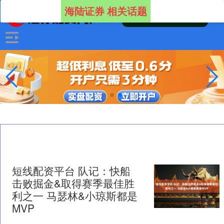
海陆证券 相关话题
短线配资平台 队记：快船
击败掘金&取得赛季最佳胜
利之一 马瑟林&小琼斯都是
MVP