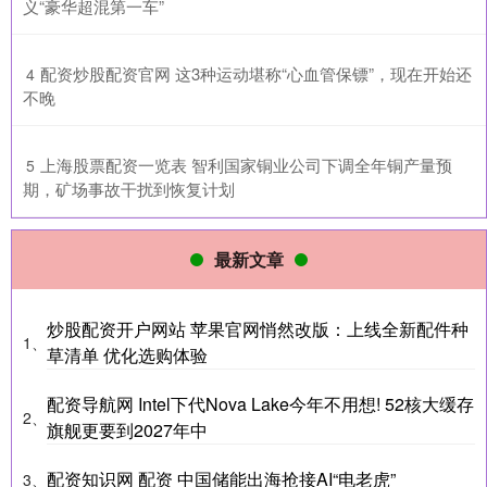
义“豪华超混第一车”
​配资炒股配资官网 这3种运动堪称“心血管保镖”，现在开始还
4
不晚
​上海股票配资一览表 智利国家铜业公司下调全年铜产量预
5
期，矿场事故干扰到恢复计划
最新文章
炒股配资开户网站 苹果官网悄然改版：上线全新配件种
1、
草清单 优化选购体验
配资导航网 Intel下代Nova Lake今年不用想! 52核大缓存
2、
旗舰更要到2027年中
配资知识网 配资 中国储能出海抢接AI“电老虎”
3、